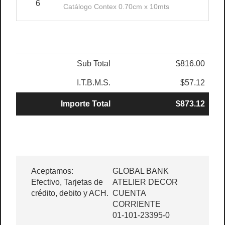
6
$1
Catálogo Contex 0.70cm x 10mts
Sub Total
$816.00
I.T.B.M.S.
$57.12
Importe Total
$873.12
Aceptamos:
GLOBAL BANK
Efectivo, Tarjetas de
ATELIER DECOR
crédito, debito y ACH.
CUENTA
CORRIENTE
01-101-23395-0