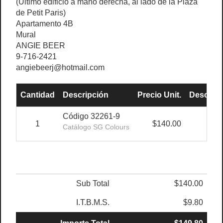
(Último edificio a mano derecha, al lado de la Plaza
de Petit Paris)
Apartamento 4B
Mural
ANGIE BEER
9-716-2421
angiebeerj@hotmail.com
Cantidad
Descripción
Precio Unit.
Descuen
Código 32261-9
1
$140.00
0.0
Catálogo SG Colours
Sub Total
$140.00
I.T.B.M.S.
$9.80