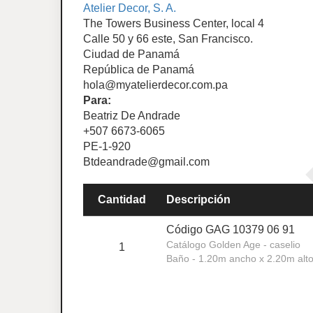
Atelier Decor, S. A.
The Towers Business Center, local 4
Calle 50 y 66 este, San Francisco.
Ciudad de Panamá
República de Panamá
hola@myatelierdecor.com.pa
Para:
Beatriz De Andrade
+507 6673-6065
PE-1-920
Btdeandrade@gmail.com
Cantidad
Descripción
Código GAG 10379 06 91
Catálogo Golden Age - caselio
1
Baño - 1.20m ancho x 2.20m alt