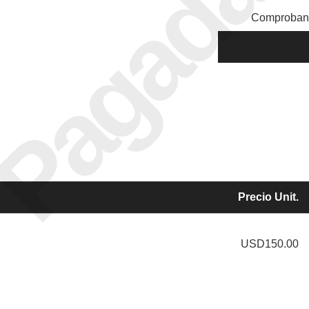
Pagada
Comprobant
Precio Unit.
USD150.00
o