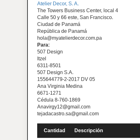
Atelier Decor, S. A.
The Towers Business Center, local 4
Calle 50 y 66 este, San Francisco.
Ciudad de Panamá
República de Panamá
hola@myatelierdecor.com.pa
Para:
507 Design
Itzel
6311-8501
507 Design S.A.
155644779-2-2017 DV 05
Ana Virginia Medina
6671-1271
Cédula 8-760-1869
Anavirgy12@gmail.com
tejadacastro.sa@gmail.com
Cantidad
Descripción