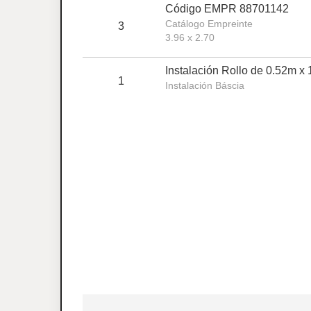
Código EMPR 88701142
Catálogo Empreinte
3
3.96 x 2.70
Instalación Rollo de 0.52m x
1
Instalación Báscia