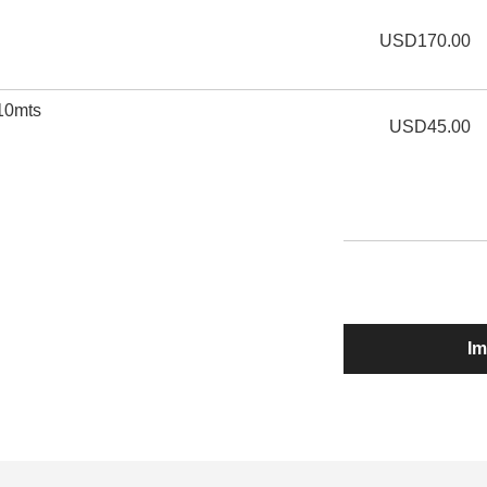
USD170.00
 10mts
USD45.00
Im