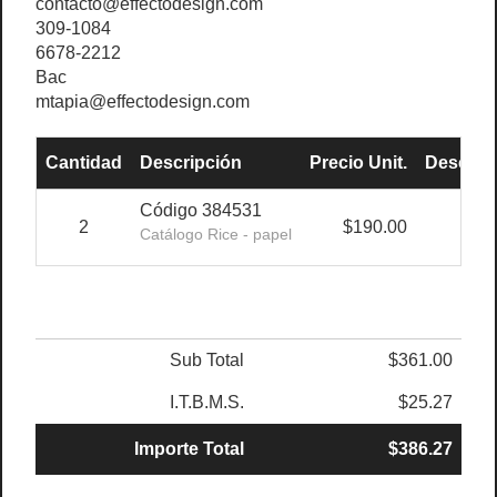
contacto@effectodesign.com
309-1084
6678-2212
Bac
mtapia@effectodesign.com
Cantidad
Descripción
Precio Unit.
Descuen
Código 384531
2
$190.00
-
Catálogo Rice - papel
Sub Total
$361.00
I.T.B.M.S.
$25.27
Importe Total
$386.27