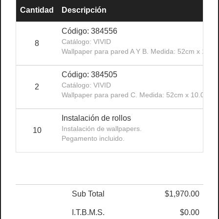
Cantidad
Descripción
Código: 384556
Catálogo: VIVID
8
Wallpaper para pared A Y B. Medida: 52cm x 10.0
Código: 384505
Catálogo: VIVID
2
Wallpaper para pared C. Medida: 52cm x 10.05m.
Instalación de rollos
Instalación de wallpapers.
10
Pegamento incluido.
Sub Total
$1,970.00
I.T.B.M.S.
$0.00