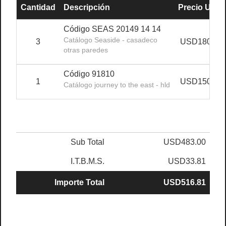
Cantidad
Descripción
Precio Unit.
Código SEAS 20149 14 14
Catálogo Seaside - casadeco
3
USD180.00
otras paredes
Código 91810
1
USD150.00
Catálogo journey to the east - hld
Sub Total
USD483.00
I.T.B.M.S.
USD33.81
Importe Total
USD516.81