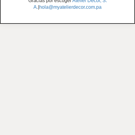
Gracias por escoger
Atelier Decor, S.
A.
|
hola@myatelierdecor.com.pa