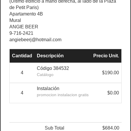
(Último edificio a mano derecha, al lado de la Plaza
de Petit Paris)
Apartamento 4B
Mural
ANGIE BEER
9-716-2421
angiebeerj@hotmail.com
Cantidad
Descripción
Precio Unit.
De
Código 384532
4
$190.00
Catálogo
Instalación
4
$0.00
promocion instalacion gratis
Sub Total
$684.00