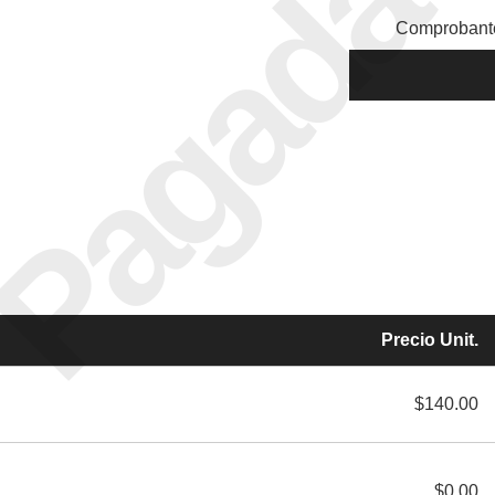
Pagada
Comprobante
Precio Unit.
$140.00
$0.00