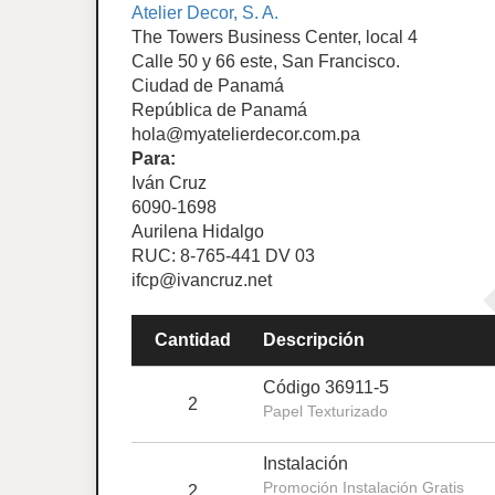
Atelier Decor, S. A.
The Towers Business Center, local 4
Calle 50 y 66 este, San Francisco.
Ciudad de Panamá
República de Panamá
hola@myatelierdecor.com.pa
Para:
Iván Cruz
6090-1698
Aurilena Hidalgo
RUC: 8-765-441 DV 03
ifcp@ivancruz.net
Cantidad
Descripción
Código 36911-5
2
Papel Texturizado
Instalación
Promoción Instalación Gratis
2