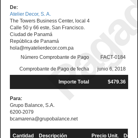
Paga
De:
Atelier Decor, S. A.
The Towers Business Center, local 4
Calle 50 y 66 este, San Francisco.
Ciudad de Panamá
República de Panamá
hola@myatelierdecor.com.pa
Número Comprobante de Pago
FACT-0184
Comprobante de Pago de fecha
junio 6, 2018
Importe Total
$479.36
Para:
Grupo Balance, S.A.
6200-2079
bcamarena@grupobalance.net
Cantidad
Descripción
Precio Unit.
Descu