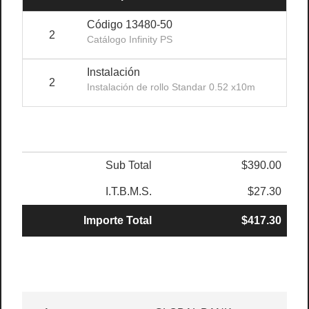
Código 13480-50
2
$15
Catálogo Infinity PS
Instalación
2
$4
Instalación de rollo Standar 0.52 x10m
Sub Total
$390.00
I.T.B.M.S.
$27.30
Importe Total
$417.30