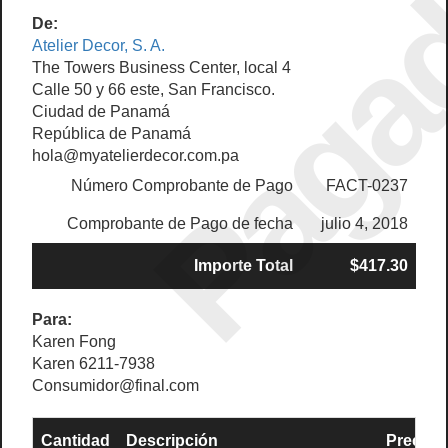
Paga
De:
Atelier Decor, S. A.
The Towers Business Center, local 4
Calle 50 y 66 este, San Francisco.
Ciudad de Panamá
República de Panamá
hola@myatelierdecor.com.pa
Número Comprobante de Pago
FACT-0237
Comprobante de Pago de fecha
julio 4, 2018
Importe Total
$417.30
Para:
Karen Fong
Karen 6211-7938
Consumidor@final.com
Cantidad
Descripción
Precio U