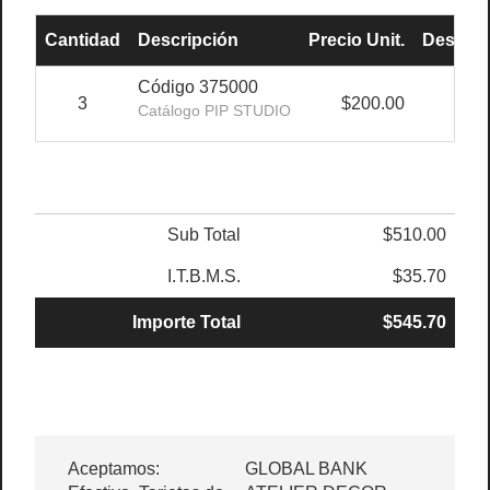
Cantidad
Descripción
Precio Unit.
Descue
Código 375000
3
$200.00
-
Catálogo PIP STUDIO
Sub Total
$510.00
I.T.B.M.S.
$35.70
Importe Total
$545.70
Aceptamos:
GLOBAL BANK