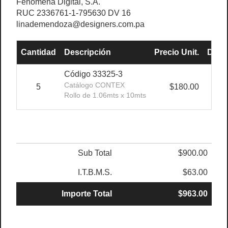
Fenómena Digital, S.A.
RUC 2336761-1-795630 DV 16
linademendoza@designers.com.pa
Cantidad
Descripción
Precio Unit.
Desc
Código 33325-3
Catálogo CONTEX
5
$180.00
Rollo de 1.06mts x 10mts
Sub Total
$900.00
I.T.B.M.S.
$63.00
Importe Total
$963.00