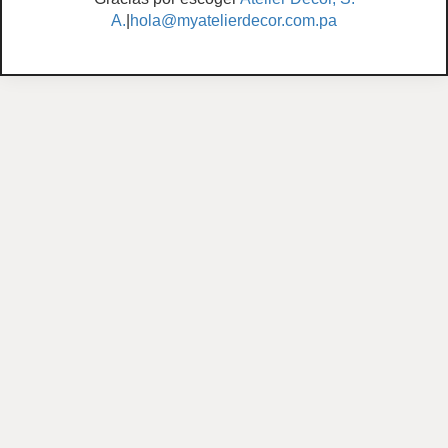
A.
|
hola@myatelierdecor.com.pa