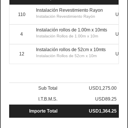
Instalación Revestimiento Rayon
110
USD1
Instalación Revestimiento Rayón
Instalación rollos de 1.00m x 10mts
4
USD9
Instalación Rollos de 1.00m x 10m
Instalación rollos de 52cm x 10mts
12
USD4
Instalación Rollos de 52cm x 10m
Sub Total
USD1,275.00
I.T.B.M.S.
USD89.25
Importe Total
USD1,364.25