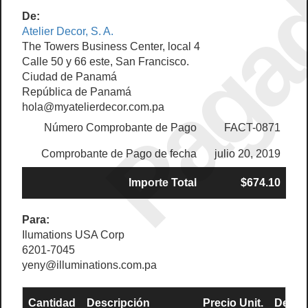
Paga
De:
Atelier Decor, S. A.
The Towers Business Center, local 4
Calle 50 y 66 este, San Francisco.
Ciudad de Panamá
República de Panamá
hola@myatelierdecor.com.pa
Número Comprobante de Pago
FACT-0871
Comprobante de Pago de fecha
julio 20, 2019
Importe Total
$674.10
Para:
Ilumations USA Corp
6201-7045
yeny@illuminations.com.pa
Cantidad
Descripción
Precio Unit.
Descu