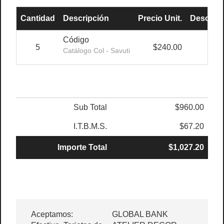
Cantidad
Descripción
Precio Unit.
Descuen
Código
5
$240.00
-2
Catálogo Col - Savuti
Sub Total
$960.00
I.T.B.M.S.
$67.20
Importe Total
$1,027.20
Aceptamos:
GLOBAL BANK