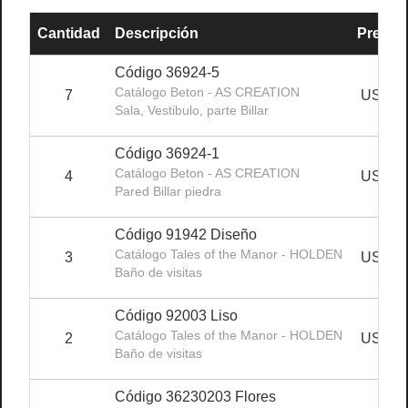
Cantidad
Descripción
Precio 
Código 36924-5
Catálogo Beton - AS CREATION
7
USD15
Sala, Vestibulo, parte Billar
Código 36924-1
Catálogo Beton - AS CREATION
4
USD15
Pared Billar piedra
Código 91942 Diseño
Catálogo Tales of the Manor - HOLDEN
3
USD16
Baño de visitas
Código 92003 Liso
Catálogo Tales of the Manor - HOLDEN
2
USD16
Baño de visitas
Código 36230203 Flores