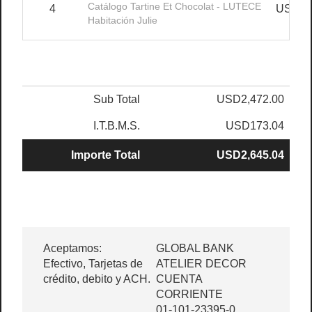
Catálogo Tartine Et Chocolat - LUTECE
4
USD16
Habitación Julie
Sub Total
USD2,472.00
I.T.B.M.S.
USD173.04
Importe Total
USD2,645.04
Aceptamos:
GLOBAL BANK
Efectivo, Tarjetas de
ATELIER DECOR
crédito, debito y ACH.
CUENTA
CORRIENTE
01-101-23395-0