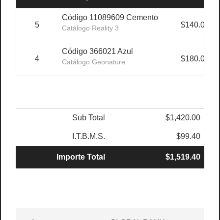
Código 11089609 Cemento
5
$140.00
Catálogo Reality 3
Código 366021 Azul
4
$180.00
Catálogo Geonature
Sub Total
$1,420.00
I.T.B.M.S.
$99.40
Importe Total
$1,519.40