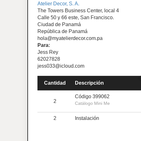
Atelier Decor, S. A.
The Towers Business Center, local 4
Calle 50 y 66 este, San Francisco.
Ciudad de Panamá
República de Panamá
hola@myatelierdecor.com.pa
Para:
Jess Rey
62027828
jess033@icloud.com
Cantidad
Descripción
Código 399062
2
Catálogo Mini Me
2
Instalación