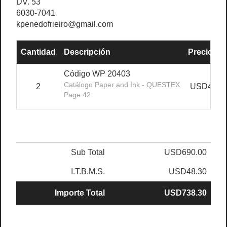
DV. 53
6030-7041
kpenedofrieiro@gmail.com
Cantidad
Descripción
Precio Uni
Código WP 20403
Catálogo Paper and Ink - QUESTEX
2
USD460.
Page 42
Sub Total
USD690.00
I.T.B.M.S.
USD48.30
Importe Total
USD738.30