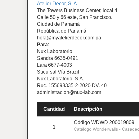
Atelier Decor, S. A.
The Towers Business Center, local 4
Calle 50 y 66 este, San Francisco.
Ciudad de Panamá
República de Panamá
hola@myatelierdecor.com.pa
Para:
Nux Laboratorio
Sandra 6635-0491
Lara 6677-4003
Sucursal Vía Brazil
Nux Laboratorio, S.A.
Ruc. 155698335-2-2020 DV. 40
administracion@nux-lab.com
Cantidad
Descripción
Código WDWD 200019809
1
Catálogo Wonderwalls - Casade