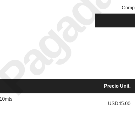
Pagada
Compr
Precio Unit.
 10mts
USD45.00