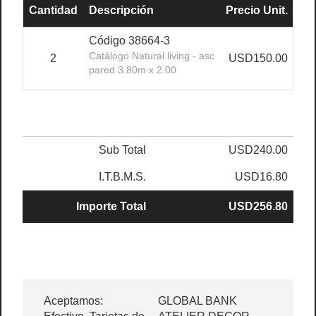
Cantidad
Descripción
Precio Unit.
De
Código 38664-3
Catálogo Natural living - asc
2
USD150.00
pared 3.80m x 2.00
Sub Total
USD240.00
I.T.B.M.S.
USD16.80
Importe Total
USD256.80
Aceptamos:
GLOBAL BANK