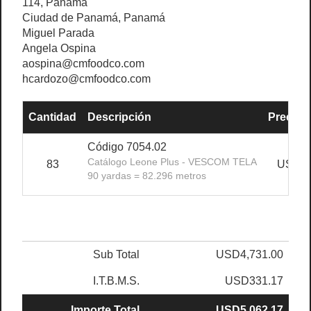
114, Panamá
Ciudad de Panamá, Panamá
Miguel Parada
Angela Ospina
aospina@cmfoodco.com
hcardozo@cmfoodco.com
Cantidad
Descripción
Precio U
Código 7054.02
Catálogo Leone Plus - VESCOM TELA
83
USD57
90 yardas = 82.296 metros
Sub Total
USD4,731.00
I.T.B.M.S.
USD331.17
Importe Total
USD5,062.17