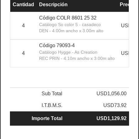
Cantidad
Descripción
Precio U
Código COLR 8601 25 32
Catálogo So color 5 - casadeco
4
USD180
DEN - 4.00m ancho x 3.00m alto
Código 79093-4
Catálogo Hygge - As Creation
4
USD150
REC PRIN - 4.10m ancho x 3.00m alto
Sub Total
USD1,056.00
I.T.B.M.S.
USD73.92
Importe Total
USD1,129.92