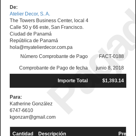
Paga
De:
Atelier Decor, S. A.
The Towers Business Center, local 4
Calle 50 y 66 este, San Francisco.
Ciudad de Panamá
República de Panamá
hola@myatelierdecor.com.pa
Número Comprobante de Pago
FACT-0188
Comprobante de Pago de fecha
junio 8, 2018
Importe Total
$1,393.14
Para:
Katherine González
6747-6610
kgonzarr@gmail.com
Cantidad
Descripción
Precio 