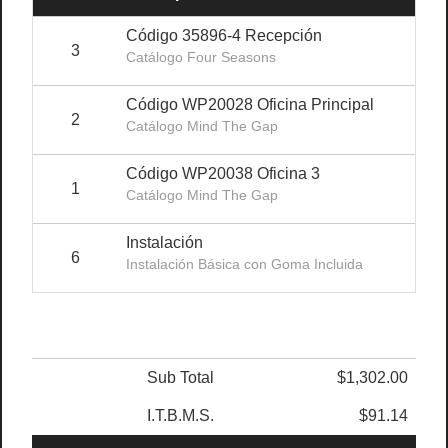
Código 35896-4 Recepción
3
$15
Catálogo Four Seasons
Código WP20028 Oficina Principal
2
$28
Catálogo Mind The Gap
Código WP20038 Oficina 3
1
$28
Catálogo Mind The Gap
Instalación
6
$4
Instalación Básica con Goma Incluida
Sub Total
$1,302.00
I.T.B.M.S.
$91.14