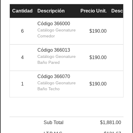
Cantidad
Descripción
Precio Unit.
Descuen
Código 366000
Catálogo Geonature
6
$190.00
-1
Comedor
Código 366013
Catálogo Geonature
4
$190.00
-1
Baño Pared
Código 366070
Catálogo Geonature
1
$190.00
-1
Baño Techo
Sub Total
$1,881.00