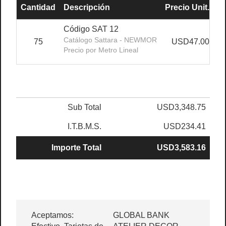
Cantidad
Descripción
Precio Unit.
D
Código SAT 12
Catálogo Sattara - NEWMOR
75
USD47.00
Precio por Metro Lineal
Sub Total
USD3,348.75
I.T.B.M.S.
USD234.41
Importe Total
USD3,583.16
Aceptamos:
GLOBAL BANK