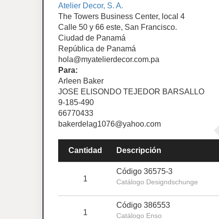
Atelier Decor, S. A.
The Towers Business Center, local 4
Calle 50 y 66 este, San Francisco.
Ciudad de Panamá
República de Panamá
hola@myatelierdecor.com.pa
Para:
Arleen Baker
JOSE ELISONDO TEJEDOR BARSALLO
9-185-490
66770433
bakerdelag1076@yahoo.com
Cantidad
Descripción
Código 36575-3
1
Catálogo Designdschunge
Código 386553
1
Catálogo Enso