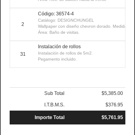
Código: 36574-4
Catálogo: DESIGNCHUNGEL
2
Wallpaper con diseño chevron dorado. Medida: 5m
Área: Baño de visitas.
Instalación de rollos
Instalación de rollos de 5m2.
31
Pegamento incluido.
Sub Total
$5,385.00
I.T.B.M.S.
$376.95
Importe Total
$5,761.95