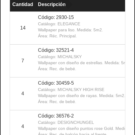
Cantidad
Descripción
Código: 2930-15
Catálogo: ELEGANCE
14
Wallpaper para liso. Medida: 5m2.
Área: Réc. Principal.
Código: 32521-4
Catálogo: MICHALSKY
7
Wallpaper con diseño de estrellas. Medida: 5m2.
Área: Rec. de bebé.
Código: 30459-5
Catálogo: MICHALSKY HIGH RISE
4
Wallpaper con diseño de rayas. Medida: 5m2.
Área: Rec. de bebé.
Código: 36576-2
Catálogo: DESIGNCHUNGEL
4
Wallpaper con diseño puntos rose Gold. Medida: 
Área: Rec. de balcón hacia al frente