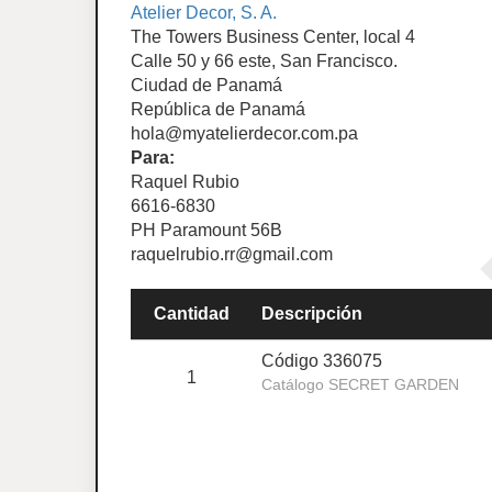
Atelier Decor, S. A.
The Towers Business Center, local 4
Calle 50 y 66 este, San Francisco.
Ciudad de Panamá
República de Panamá
hola@myatelierdecor.com.pa
Para:
Raquel Rubio
6616-6830
PH Paramount 56B
raquelrubio.rr@gmail.com
Cantidad
Descripción
Código 336075
1
Catálogo SECRET GARDEN