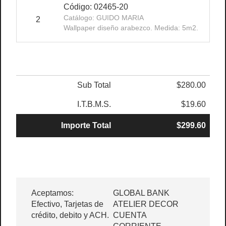
Código: 02465-20
Catálogo: GUIDO MARIA
2
$
Wallpaper diseño arabezco. Medida: 5m2.
Sub Total
$280.00
I.T.B.M.S.
$19.60
Importe Total
$299.60
Aceptamos:
GLOBAL BANK
Efectivo, Tarjetas de
ATELIER DECOR
crédito, debito y ACH.
CUENTA