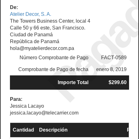
Paga
De:
Atelier Decor, S. A.
The Towers Business Center, local 4
Calle 50 y 66 este, San Francisco.
Ciudad de Panamá
República de Panamá
hola@myatelierdecor.com.pa
Número Comprobante de Pago
FACT-0589
Comprobante de Pago de fecha
enero 8, 2019
Importe Total
$299.60
Para:
Jessica Lacayo
jessica.lacayo@telecarrier.com
Cantidad
Descripción
Preci