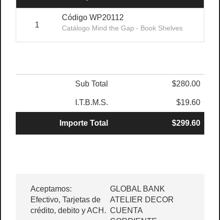
Código WP20112
1
$28
Catálogo Mind the Gap - Book Shelves
Sub Total
$280.00
I.T.B.M.S.
$19.60
Importe Total
$299.60
Aceptamos:
GLOBAL BANK
Efectivo, Tarjetas de
ATELIER DECOR
crédito, debito y ACH.
CUENTA