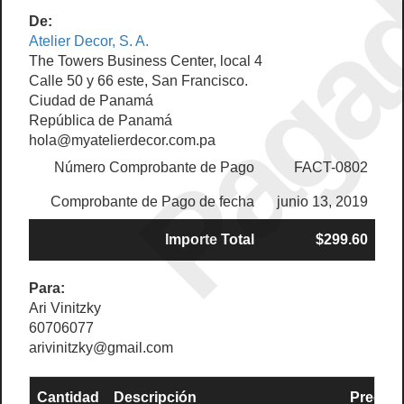
Paga
De:
Atelier Decor, S. A.
The Towers Business Center, local 4
Calle 50 y 66 este, San Francisco.
Ciudad de Panamá
República de Panamá
hola@myatelierdecor.com.pa
Número Comprobante de Pago
FACT-0802
Comprobante de Pago de fecha
junio 13, 2019
Importe Total
$299.60
Para:
Ari Vinitzky
60706077
arivinitzky@gmail.com
Cantidad
Descripción
Precio U