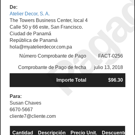
Paga
De:
Atelier Decor, S. A.
The Towers Business Center, local 4
Calle 50 y 66 este, San Francisco.
Ciudad de Panamá
República de Panamá
hola@myatelierdecor.com.pa
Número Comprobante de Pago
FACT-0256
Comprobante de Pago de fecha
julio 13, 2018
Importe Total
$96.30
Para:
Susan Chaves
6670-5667
cliente7@cliente.com
Cantidad
Descripción
Precio Unit.
Descuento
S