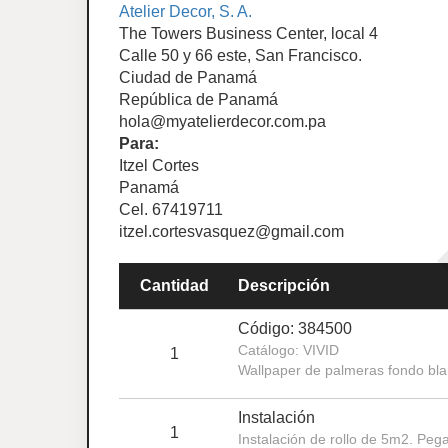
Atelier Decor, S. A.
The Towers Business Center, local 4
Calle 50 y 66 este, San Francisco.
Ciudad de Panamá
República de Panamá
hola@myatelierdecor.com.pa
Para:
Itzel Cortes
Panamá
Cel. 67419711
itzel.cortesvasquez@gmail.com
Cantidad
Descripción
Código: 384500
Catálogo: VIVID
1
Wallpaper de palmeras fondo bla
Instalación
1
Instalación de rollo de 5m2. Peg