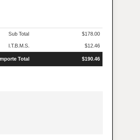
Sub Total
$178.00
I.T.B.M.S.
$12.46
Importe Total
$190.46