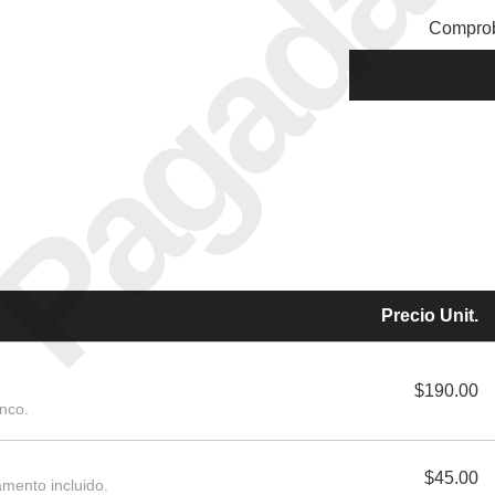
Pagada
Comprob
Precio Unit.
$190.00
nco.
$45.00
amento incluido.