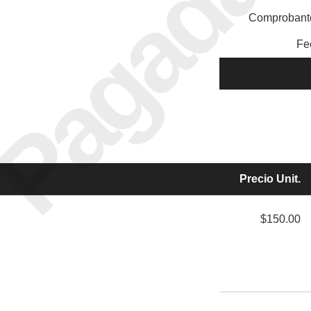
Pagada
Comprobante
Fe
Precio Unit.
$150.00