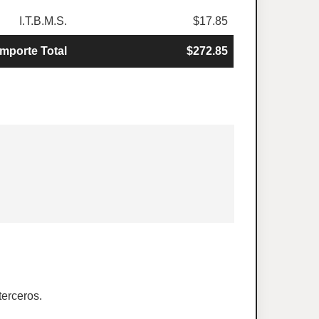
I.T.B.M.S.
$17.85
Importe Total
$272.85
terceros.