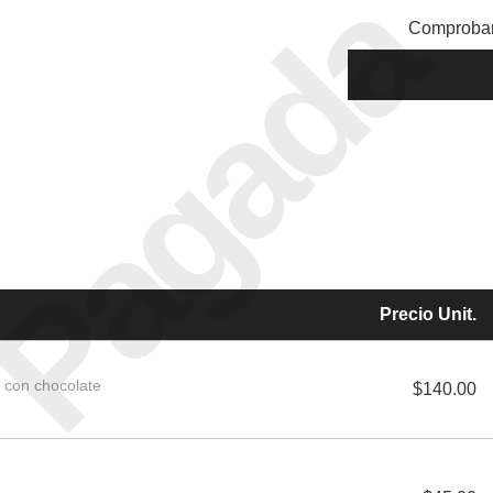
Pagada
Comproban
Precio Unit.
con chocolate
$140.00