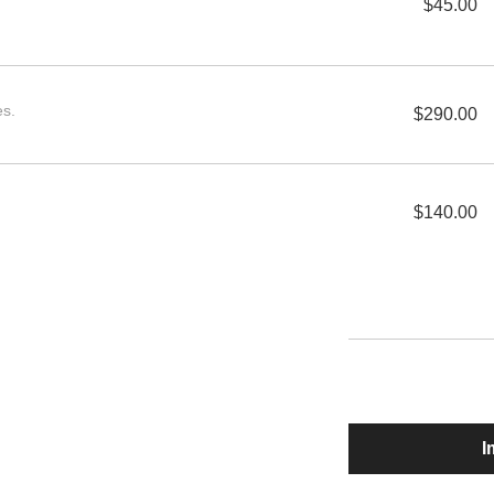
$45.00
es.
$290.00
$140.00
I