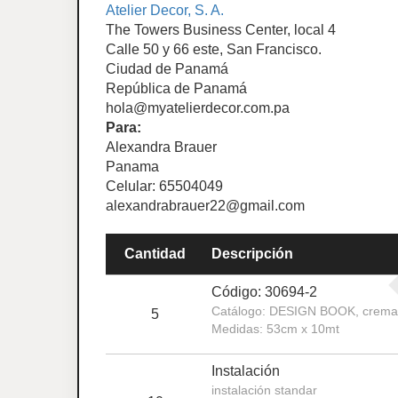
Atelier Decor, S. A.
The Towers Business Center, local 4
Calle 50 y 66 este, San Francisco.
Ciudad de Panamá
República de Panamá
hola@myatelierdecor.com.pa
Para:
Alexandra Brauer
Panama
Celular: 65504049
alexandrabrauer22@gmail.com
Cantidad
Descripción
Código: 30694-2
Catálogo: DESIGN BOOK, crema 
5
Medidas: 53cm x 10mt
Instalación
instalación standar