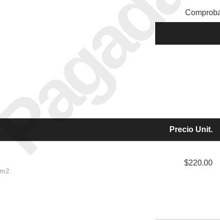
Pagada
Comproba
Precio Unit.
$220.00
5m2.