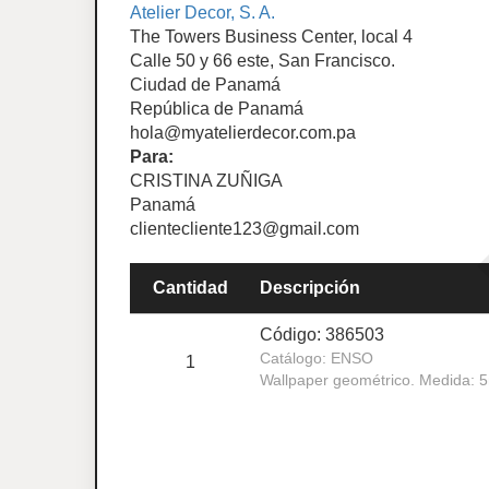
Atelier Decor, S. A.
The Towers Business Center, local 4
Calle 50 y 66 este, San Francisco.
Ciudad de Panamá
República de Panamá
hola@myatelierdecor.com.pa
Para:
CRISTINA ZUÑIGA
Panamá
clientecliente123@gmail.com
Cantidad
Descripción
Código: 386503
Catálogo: ENSO
1
Wallpaper geométrico. Medida: 