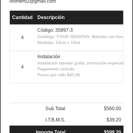
liromero2@gmail.com
Cantidad
Descripción
Código: 35897-3
Catálogo: FOUR SEASONS, libélulas con fondo ne
4
Medidas: 53cm x 10mt
Instalación
Instalación standar gratis, promoción especial Nov
4
Pegamento incluido
Precio por rollo $45.00
Sub Total
$560.00
I.T.B.M.S.
$39.20
Importe Total
$599.20