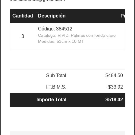
Cantidad
Descripción
Precio
Código: 384512
Catálogo: VIVID, Palmas con fondo claro
3
$1
Medidas: 53cm x 10 MT
Sub Total
$484.50
I.T.B.M.S.
$33.92
Importe Total
$518.42