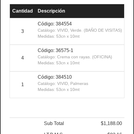
Cantidad
Descripción
Pre
Código: 384554
Catálogo: VIVID, Verde. (BAÑO DE VISITAS)
3
Medidas: 53cn x 10mt
Código: 36575-1
Catálogo: Crema con rayas. (OFICINA)
4
Medidas: 53cn x 10mt
Código: 384510
Catálogo: VIVID, Palmeras
1
Medidas: 53cn x 10mt
Sub Total
$1,188.00