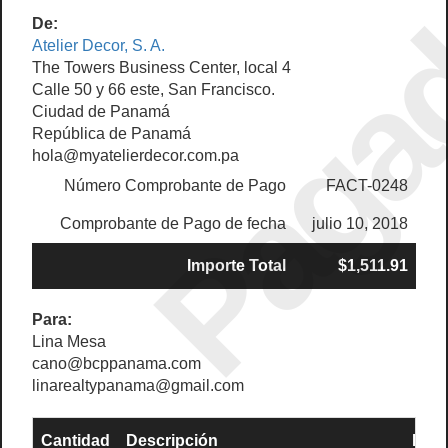
Paga
De:
Atelier Decor, S. A.
The Towers Business Center, local 4
Calle 50 y 66 este, San Francisco.
Ciudad de Panamá
República de Panamá
hola@myatelierdecor.com.pa
Número Comprobante de Pago
FACT-0248
Comprobante de Pago de fecha
julio 10, 2018
Importe Total
$1,511.91
Para:
Lina Mesa
cano@bcppanama.com
linarealtypanama@gmail.com
Cantidad
Descripción
Prec