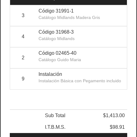
Código 31991-1
3
Catálogo Midlands Madera Gris
Código 31968-3
4
Catálogo Midlands
Código 02465-40
2
Catálogo Guido Maria
Instalación
9
Instalación Básica con Pegamento incluido
Sub Total
$1,413.00
I.T.B.M.S.
$98.91