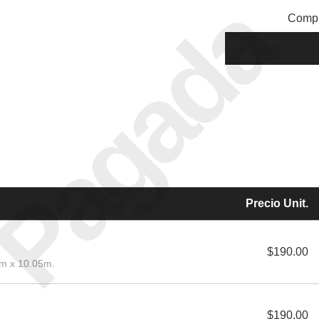
Pagada
Compr
Precio Unit.
$190.00
cm x 10.05m.
$190.00