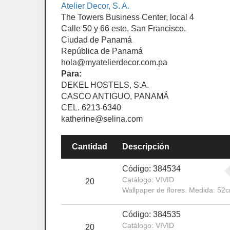
Atelier Decor, S. A.
The Towers Business Center, local 4
Calle 50 y 66 este, San Francisco.
Ciudad de Panamá
República de Panamá
hola@myatelierdecor.com.pa
Para:
DEKEL HOSTELS, S.A.
CASCO ANTIGUO, PANAMÁ
CEL. 6213-6340
katherine@selina.com
Cantidad
Descripción
Código: 384534
Catálogo: VIVID
20
Wallpaper de flores. Medida: 52
Código: 384535
Catálogo: VIVID
20