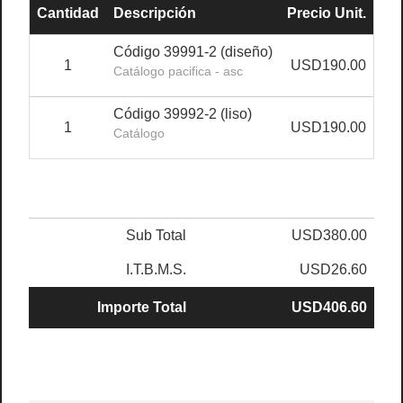
Cantidad
Descripción
Precio Unit.
De
Código 39991-2 (diseño)
1
USD190.00
Catálogo pacifica - asc
Código 39992-2 (liso)
1
USD190.00
Catálogo
Sub Total
USD380.00
I.T.B.M.S.
USD26.60
Importe Total
USD406.60