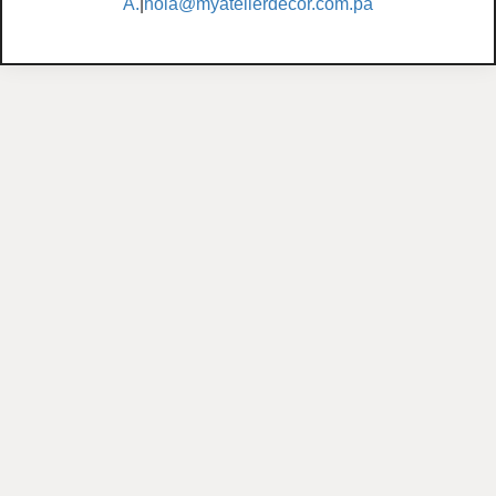
A.
|
hola@myatelierdecor.com.pa