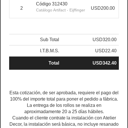
Código 312430
2
USD200.00
USD
Catálogo Artifact - Eijffinger
Sub Total
USD320.00
I.T.B.M.S.
USD22.40
Total
USD342.40
Esta cotización, de ser aprobada, requiere el pago del
100% del importe total para poner el pedido a fábrica.
La entrega de los rollos se realiza en
aproximadamente 20 a 25 días hábiles.
Cuando el cliente contrate la instalación con Atelier
Decor, la instalación será básica, no incluye resanado