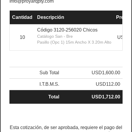
Info@proyarqpty.com
Cantidad
Descripción
Precio 
Código 3120-256020 Chicos
Catálogo San - Bre
10
USD16
Pasillo (opc 1) 15m Ancho X 3.20m Alto
Sub Total
USD1,600.00
I.T.B.M.S.
USD112.00
Total
USD1,712.00
Esta cotización, de ser aprobada, requiere el pago del