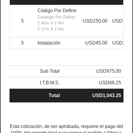
Código Por Definir
Catálogo Por Definir
5
USD150.00
USD750.
2.45m X 2.4m
2.17m X 2.4m
5
Instalación
USD45.00
USD225.
Sub Total
USD975.00
I.T.B.M.S.
USD68.25
Total
USD1,043.25
Esta cotización, de ser aprobada, requiere el pago del
100% del importe total para poner el pedido a fábrica.