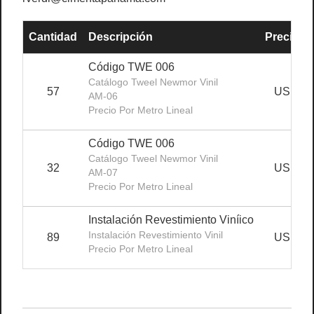
Cantidad
Descripción
Precio Un
Código TWE 006
Catálogo Tweel Newmor Vinil
57
USD40.
AM-06
Precio Por Metro Lineal
Código TWE 006
Catálogo Tweel Newmor Vinil
32
USD40.
AM-07
Precio Por Metro Lineal
Instalación Revestimiento Viníico
Instalación Revestimiento Vinil
89
USD12.
Precio Por Metro Lineal