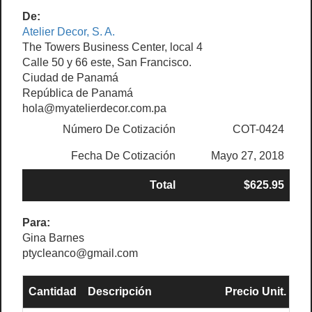
De:
Atelier Decor, S. A.
The Towers Business Center, local 4
Calle 50 y 66 este, San Francisco.
Ciudad de Panamá
República de Panamá
hola@myatelierdecor.com.pa
Número De Cotización
COT-0424
Fecha De Cotización
Mayo 27, 2018
Total
$625.95
Para:
Gina Barnes
ptycleanco@gmail.com
Cantidad
Descripción
Precio Unit.
Su