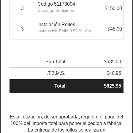
Código 51173004
3
$150.00
Catálogo Bensimon
Instalación Rollos
3
$45.00
Instalación Rollo 0.52 X 10m
Sub Total
$585.00
I.T.B.M.S.
$40.95
Total
$625.95
Esta cotización, de ser aprobada, requiere el pago del
100% del importe total para poner el pedido a fábrica.
La entrega de los rollos se realiza en