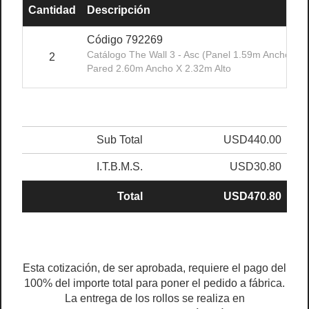
Cantidad
Descripción
Código 792269
Catálogo The Wall 3 - Asc (panel 1.59m Ancho X 2
2
Pared 2.60m Ancho X 2.32m Alto
Sub Total
USD440.00
I.T.B.M.S.
USD30.80
Total
USD470.80
Esta cotización, de ser aprobada, requiere el pago del
100% del importe total para poner el pedido a fábrica.
La entrega de los rollos se realiza en